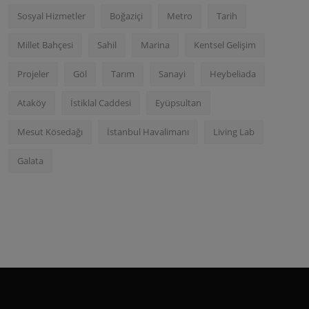
Sosyal Hizmetler
Boğaziçi
Metro
Tarih
Millet Bahçesi
Sahil
Marina
Kentsel Gelişim
Projeler
Göl
Tarım
Sanayi
Heybeliada
Ataköy
İstiklal Caddesi
Eyüpsultan
Mesut Kösedağı
İstanbul Havalimanı
Living Lab
Galata