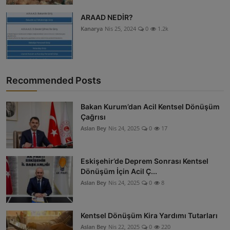
ARAAD NEDİR?
Kanarya
Nis 25, 2024
0
1.2k
Recommended Posts
Bakan Kurum’dan Acil Kentsel Dönüşüm
Çağrısı
Aslan Bey
Nis 24, 2025
0
17
Eskişehir’de Deprem Sonrası Kentsel
Dönüşüm İçin Acil Ç...
Aslan Bey
Nis 24, 2025
0
8
Kentsel Dönüşüm Kira Yardımı Tutarları
Aslan Bey
Nis 22, 2025
0
220