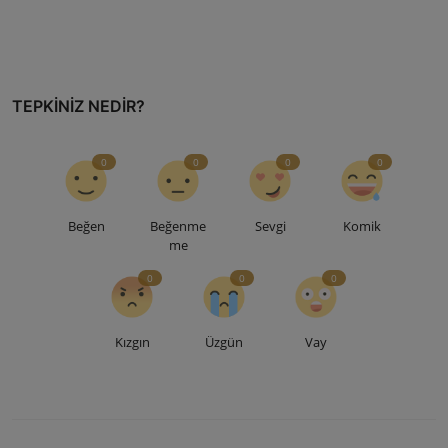
TEPKINIZ NEDIR?
0
0
0
0
Beğen
Beğenme
Sevgi
Komik
me
0
0
0
Kızgın
Üzgün
Vay