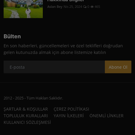
Aslan Bey
Nis 25, 2024
0
465
Bülten
En son haberleri, güncellemeleri ve özel teklifleri doğrudan
gelen kutunuzda almak için abone listemize katılın
Abone Ol
2012 - 2025 - Tüm Hakları Saklıdır.
ŞARTLAR & KOŞULLAR
ÇEREZ POLİTİKASI
TOPLULUK KURALLARI
YAYIN İLKELERİ
ÖNEMLİ LİNKLER
KULLANICI SÖZLEŞMESİ