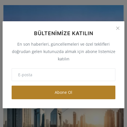
BÜLTENIMIZE KATILIN
En son haberleri, güncellemeleri ve özel teklifleri
doğrudan gelen kutunuzda almak için abone listemize
katılın
Samsun Kent Bilgisi, Coğrafi Bilgisi ve İmar Bilgisi
Abone Ol
melike
May 20, 2024
0
317