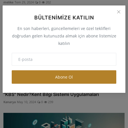
melike
Tem 29, 2024
0
202
BÜLTENIMIZE KATILIN
En son haberleri, güncellemeleri ve özel teklifleri
doğrudan gelen kutunuzda almak için abone listemize
katılın
Abone Ol
"KBS" Nedir?Kent Bilgi Sistemi Uygulamaları
Kanarya
May 10, 2024
0
239