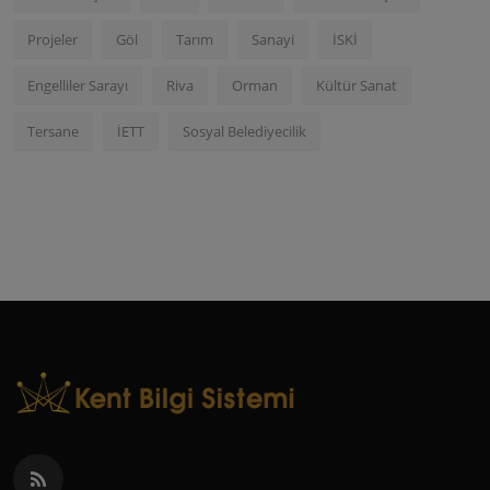
Projeler
Göl
Tarım
Sanayi
İSKİ
Engelliler Sarayı
Riva
Orman
Kültür Sanat
Tersane
İETT
Sosyal Belediyecilik