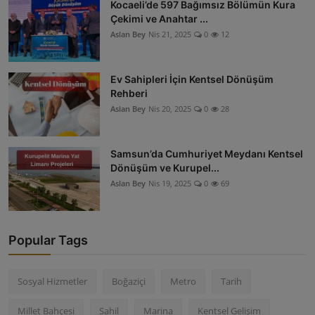
Kocaeli’de 597 Bağımsız Bölümün Kura
Çekimi ve Anahtar ...
Aslan Bey
Nis 21, 2025
0
12
Ev Sahipleri İçin Kentsel Dönüşüm
Rehberi
Aslan Bey
Nis 20, 2025
0
28
Samsun’da Cumhuriyet Meydanı Kentsel
Dönüşüm ve Kurupel...
Aslan Bey
Nis 19, 2025
0
69
Popular Tags
Sosyal Hizmetler
Boğaziçi
Metro
Tarih
Millet Bahçesi
Sahil
Marina
Kentsel Gelişim