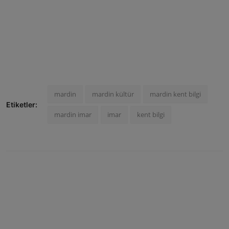
mardin
mardin kültür
mardin kent bilgi
Etiketler:
mardin imar
imar
kent bilgi