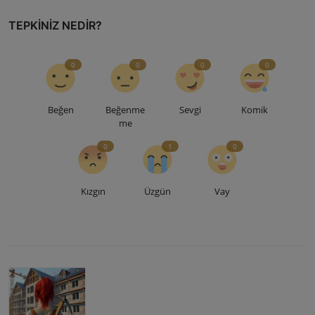
TEPKINIZ NEDIR?
0
0
0
0
Beğen
Beğenme
Sevgi
Komik
me
0
1
0
Kızgın
Üzgün
Vay