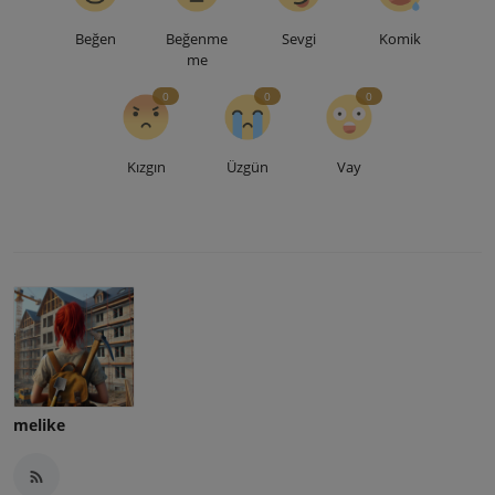
Beğen
Beğenme
Sevgi
Komik
me
0
0
0
Kızgın
Üzgün
Vay
melike