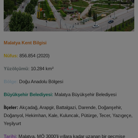
ŞİRKETLER
BELEDİYELER
Malatya Kent Bilgisi
Nüfus:
856.854 (2020)
Yüzölçümü:
10.284 km²
Bölge:
Doğu Anadolu Bölgesi
Büyükşehir Belediyesi:
Malatya Büyükşehir Belediyesi
İlçeler:
Akçadağ, Arapgir, Battalgazi, Darende, Doğanşehir,
Doğanyol, Hekimhan, Kale, Kuluncak, Pütürge, Tecer, Yazıgeçe,
Yeşilyurt
Tarihi:
Malatya, MÖ 3000'li yıllara kadar uzanan bir geçmişe