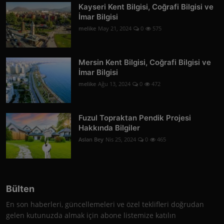
Kayseri Kent Bilgisi, Coğrafi Bilgisi ve
İmar Bilgisi
melike
May 21, 2024
0
575
Mersin Kent Bilgisi, Coğrafi Bilgisi ve
İmar Bilgisi
melike
Ağu 13, 2024
0
472
Fuzul Topraktan Pendik Projesi
Hakkında Bilgiler
Aslan Bey
Nis 25, 2024
0
465
Bülten
En son haberleri, güncellemeleri ve özel teklifleri doğrudan
gelen kutunuzda almak için abone listemize katılın