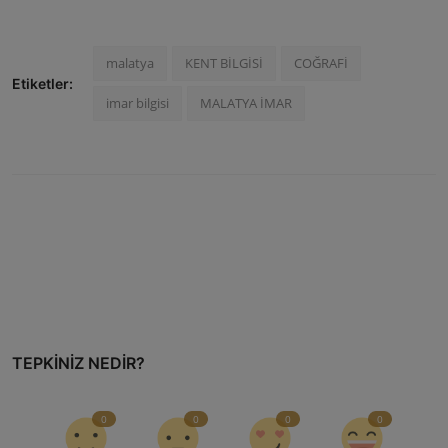
malatya
KENT BİLGİSİ
COĞRAFİ
Etiketler:
imar bilgisi
MALATYA İMAR
TEPKINIZ NEDIR?
0
0
0
0