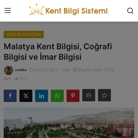
Giriş Yap
Kaydol
KENT BİLGİ SİSTEMİ
Malatya Kent Bilgisi, Coğrafi
KENT BİLGİ SİSTEMİ
Bilgisi ve İmar Bilgisi
İLETİŞİM
melike
May 23, 2024 - 13:46
May 24, 2024 - 15:39
0
317
HAKKIMIZDA
REKLAM
AKILLI ŞEHİRLER
KENTSEL DÖNÜŞÜM