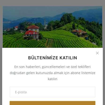
BÜLTENIMIZE KATILIN
En son haberleri, güncellemeleri ve özel teklifleri
Rize Kent Bilgisi, Coğrafi Bilgisi ve İmar Bilgisi
doğrudan gelen kutunuzda almak için abone listemize
katılın
melike
Tem 29, 2024
0
202